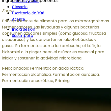
Ingredientes y componentes
Cursos y Guías
Glosario
Sugar
Escritorio de Mai
Acerca
Principal fuente de alimento para los microorganismos
fermentadores. Las levaduras y algunas bacterias
Inicia Sesión
consumen azúcares simples (como glucosa, fructosa
Suscríbete
o sacarosa) y los convierten en alcohol, ácidos y
gases. En fermentos como la kombucha, el kéfir, la
hidromiel o la ginger beer, el azúcar es esencial para
iniciar y sostener la actividad microbiana.
Relacionados: Fermentación ácido láctica,
Fermentación alcohólica, Fermentación aeróbica,
Fermentación anaeróbica, Priming