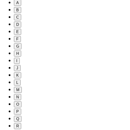
A
B
C
D
E
F
G
H
I
J
K
L
M
N
O
P
Q
R