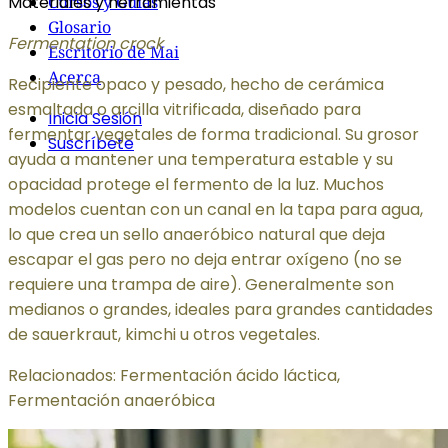
Materiales y herramientas
Cursos y Guías
Glosario
Fermentation crock
Escritorio de Mai
Acerca
Recipiente opaco y pesado, hecho de cerámica
esmaltada o arcilla vitrificada, diseñado para
Inicia Sesión
fermentar vegetales de forma tradicional. Su grosor
Suscríbete
ayuda a mantener una temperatura estable y su
opacidad protege el fermento de la luz. Muchos
modelos cuentan con un canal en la tapa para agua,
lo que crea un sello anaeróbico natural que deja
escapar el gas pero no deja entrar oxígeno (no se
requiere una trampa de aire). Generalmente son
medianos o grandes, ideales para grandes cantidades
de sauerkraut, kimchi u otros vegetales.
Relacionados: Fermentación ácido láctica,
Fermentación anaeróbica