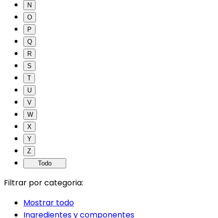
N
O
P
Q
R
S
T
U
V
W
X
Y
Z
Todo
Filtrar por categoria:
Mostrar todo
Ingredientes y componentes