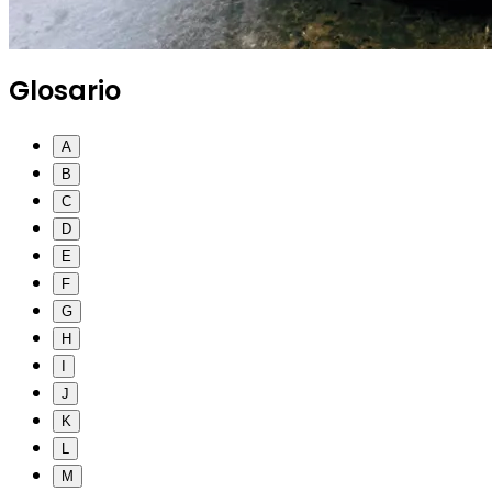
Glosario
A
B
C
D
E
F
G
H
I
J
K
L
M