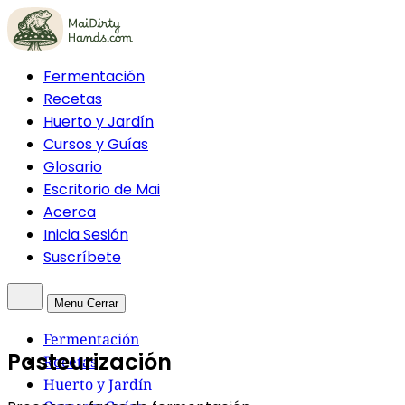
Fermentación
Recetas
Huerto y Jardín
Cursos y Guías
Glosario
Escritorio de Mai
Acerca
Inicia Sesión
Suscríbete
Menu
Cerrar
Fermentación
Pasteurización
Recetas
Huerto y Jardín