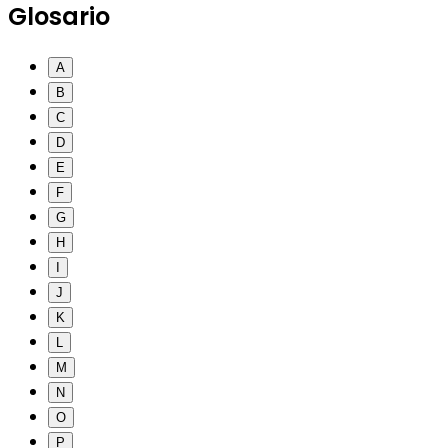
Glosario
A
B
C
D
E
F
G
H
I
J
K
L
M
N
O
P