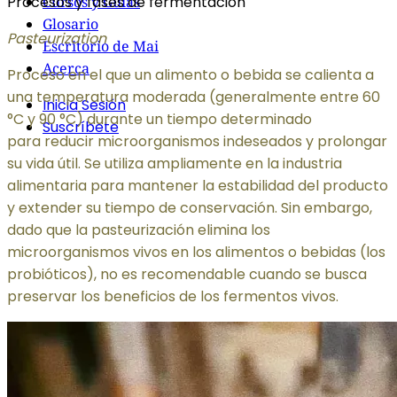
Procesos y fases de fermentación
Cursos y Guías
Glosario
Pasteurization
Escritorio de Mai
Acerca
Proceso en el que un alimento o bebida se calienta a
una temperatura moderada (generalmente entre 60
Inicia Sesión
°C y 90 °C) durante un tiempo determinado
Suscríbete
para reducir microorganismos indeseados y prolongar
su vida útil. Se utiliza ampliamente en la industria
alimentaria para mantener la estabilidad del producto
y extender su tiempo de conservación. Sin embargo,
dado que la pasteurización elimina los
microorganismos vivos en los alimentos o bebidas (los
probióticos), no es recomendable cuando se busca
preservar los beneficios de los fermentos vivos.