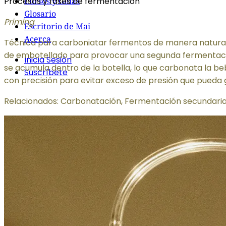
Procesos y fases de fermentación
Cursos y Guías
Glosario
Priming
Escritorio de Mai
Acerca
Técnica para carboniatar fermentos de manera natural.
de embotellado para provocar una segunda fermentación
Inicia Sesión
se acumula dentro de la botella, lo que carbonata la b
Suscríbete
con precisión para evitar exceso de presión que pueda 
Relacionados: Carbonatación, Fermentación secundaria