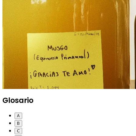
Glosario
A
B
C