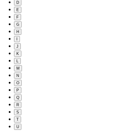
D
E
F
G
H
I
J
K
L
M
N
O
P
Q
R
S
T
U