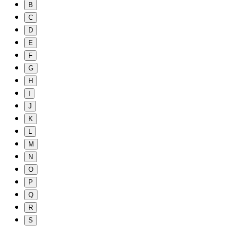
B
C
D
E
F
G
H
I
J
K
L
M
N
O
P
Q
R
S