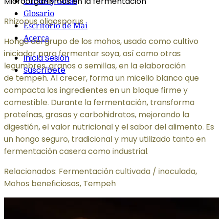
Microorganismos en la fermentación
Cursos y Guías
Glosario
Rhizopus oligosporus
Escritorio de Mai
Acerca
Hongo del grupo de los mohos, usado como cultivo
iniciador para fermentar soya, así como otras
Inicia Sesión
legumbres, granos o semillas, en la elaboración
Suscríbete
de tempeh. Al crecer, forma un micelio blanco que
compacta los ingredientes en un bloque firme y
comestible. Durante la fermentación, transforma
proteínas, grasas y carbohidratos, mejorando la
digestión, el valor nutricional y el sabor del alimento. Es
un hongo seguro, tradicional y muy utilizado tanto en
fermentación casera como industrial.
Relacionados: Fermentación cultivada / inoculada,
Mohos beneficiosos, Tempeh