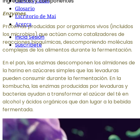
Ingredientes y componentes
Cursos y Guías
Glosario
Enzymes
Escritorio de Mai
Acerca
Proteínas producidas por organismos vivos (incluidos
los microbios) que actúan como catalizadores de
Inicia Sesión
reacciones bioquímicas, descomponiendo moléculas
Suscríbete
complejas de los alimentos durante la fermentación.
En el pan, las enzimas descomponen los almidones de
la harina en azúcares simples que las levaduras
pueden consumir durante la fermentación. En la
kombucha, las enzimas producidas por levaduras y
bacterias ayudan a transformar el azúcar del té en
alcohol y ácidos orgánicos que dan lugar a la bebida
fermentada.