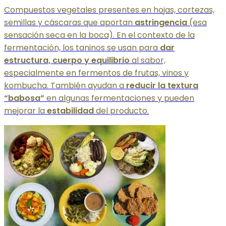
Compuestos vegetales presentes en hojas, cortezas,
semillas y cáscaras que aportan
astringencia
(esa
sensación seca en la boca). En el contexto de la
fermentación, los taninos se usan para
dar
estructura, cuerpo y equilibrio
al sabor,
especialmente en fermentos de frutas, vinos y
kombucha. También ayudan a
reducir la textura
“babosa”
en algunas fermentaciones y pueden
mejorar la
estabilidad
del producto.