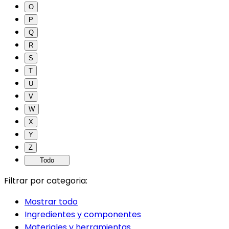
O
P
Q
R
S
T
U
V
W
X
Y
Z
Todo
Filtrar por categoria:
Mostrar todo
Ingredientes y componentes
Materiales y herramientas