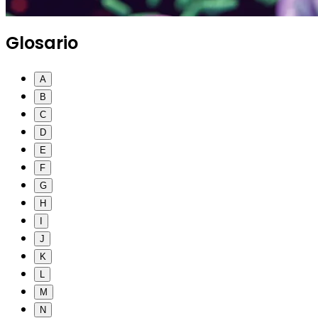
Glosario
A
B
C
D
E
F
G
H
I
J
K
L
M
N