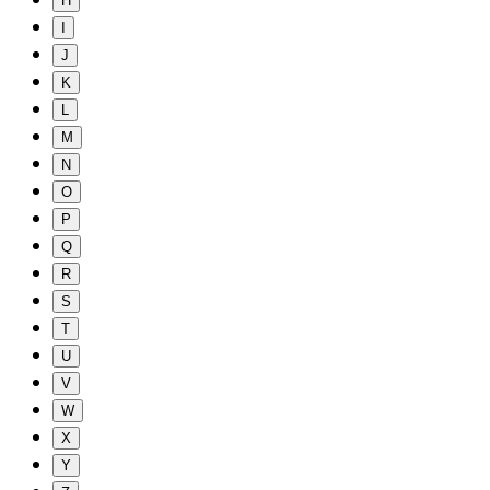
H
I
J
K
L
M
N
O
P
Q
R
S
T
U
V
W
X
Y