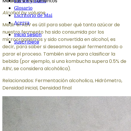
Medidas e instrumentos
Cursos y Guías
Glosario
Alcohol by volume
Escritorio de Mai
Acerca
Medir el ABV es útil para saber qué tanta azúcar de
nuestro fermento ha sido consumida por los
Inicia Sesión
microorganismos y sido convertida en alcohol, es
Suscríbete
decir, para saber si deseamos seguir fermentando o
parar el proceso. También sirve para clasificar la
bebida (por ejemplo, si una kombucha supera 0.5% de
ABV, se considera alcohólica).
Relacionados: Fermentación alcoholica, Hidrómetro,
Densidad inicial, Densidad final