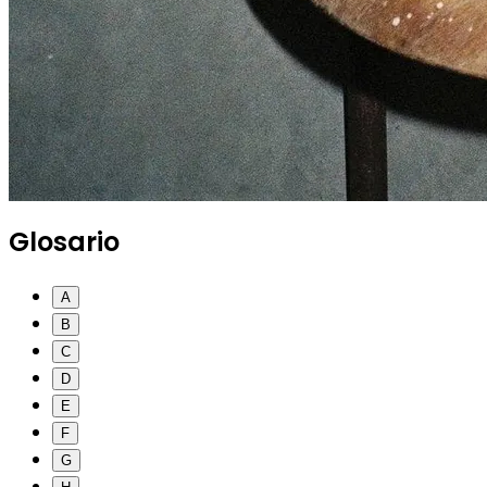
Glosario
A
B
C
D
E
F
G