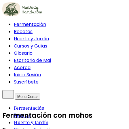
Fermentación
Recetas
Huerto y Jardín
Cursos y Guías
Glosario
Escritorio de Mai
Acerca
Inicia Sesión
Suscríbete
Menu
Cerrar
Fermentación
Fermentación con mohos
Recetas
Huerto y Jardín