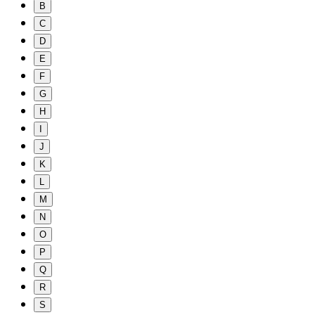
B
C
D
E
F
G
H
I
J
K
L
M
N
O
P
Q
R
S