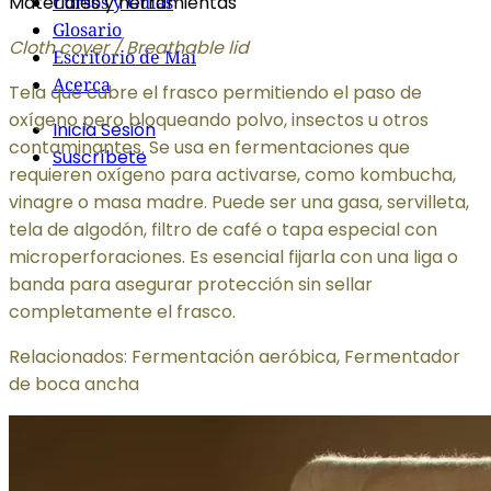
Materiales y herramientas
Cursos y Guías
Glosario
Cloth cover / Breathable lid
Escritorio de Mai
Acerca
Tela que cubre el frasco permitiendo el paso de
oxígeno pero bloqueando polvo, insectos u otros
Inicia Sesión
contaminantes. Se usa en fermentaciones que
Suscríbete
requieren oxígeno para activarse, como kombucha,
vinagre o masa madre. Puede ser una gasa, servilleta,
tela de algodón, filtro de café o tapa especial con
microperforaciones. Es esencial fijarla con una liga o
banda para asegurar protección sin sellar
completamente el frasco.
Relacionados: Fermentación aeróbica, Fermentador
de boca ancha