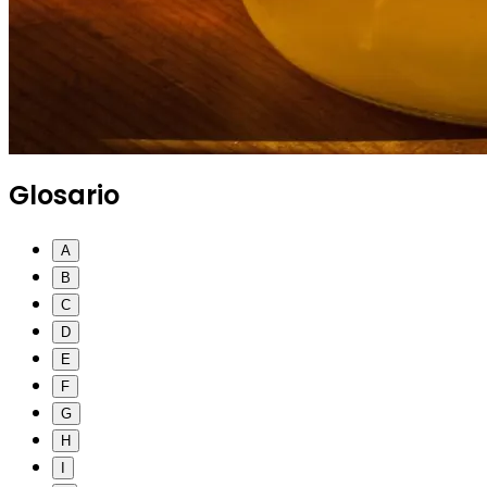
Glosario
A
B
C
D
E
F
G
H
I