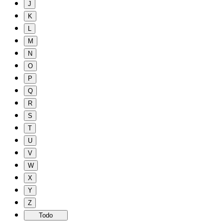
J
K
L
M
N
O
P
Q
R
S
T
U
V
W
X
Y
Z
Todo